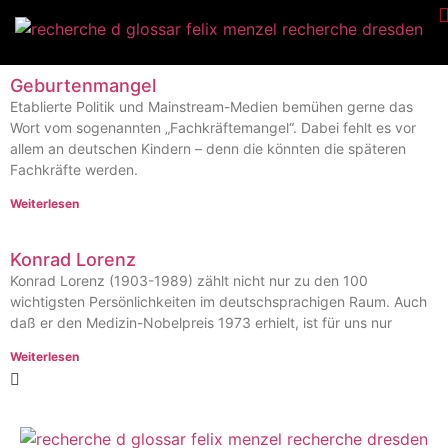
Geburtenmangel
Etablierte Politik und Mainstream-Medien bemühen gerne das
Wort vom sogenannten „Fachkräftemangel“. Dabei fehlt es vor
allem an deutschen Kindern – denn die könnten die späteren
Fachkräfte werden.
Weiterlesen
Konrad Lorenz
Konrad Lorenz (1903-1989) zählt nicht nur zu den 100
wichtigsten Persönlichkeiten im deutschsprachigen Raum. Auch
daß er den Medizin-Nobelpreis 1973 erhielt, ist für uns nur
Weiterlesen