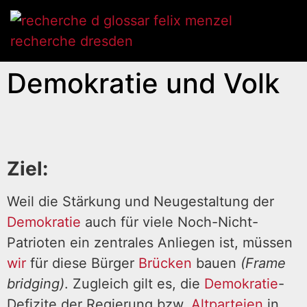
Demokratie und Volk
Ziel:
Weil die Stärkung und Neugestaltung der
Demokratie
auch für viele Noch-Nicht-
Patrioten ein zentrales Anliegen ist, müssen
wir
für diese Bürger
Brücken
bauen
(Frame
bridging)
. Zugleich gilt es, die
Demokratie
-
Defizite der Regierung bzw.
Altparteien
in