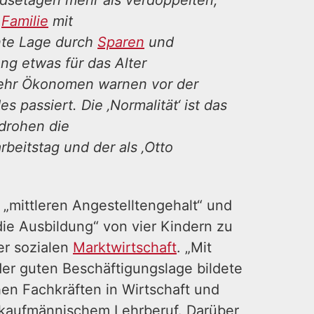
dsetagen mehr als verdoppelten,
e
Familie
mit
nte Lage durch
Sparen
und
g etwas für das Alter
 mehr Ökonomen warnen vor der
passiert. Die ‚Normalität‘ ist das
drohen die
beitstag und der als ‚Otto
 „mittleren Angestelltengehalt“ und
die Ausbildung“ von vier Kindern zu
er sozialen
Marktwirtschaft
. „Mit
er guten Beschäftigungslage bildete
chen Fachkräften in Wirtschaft und
kaufmännischem Lehrberuf. Darüber