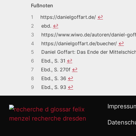
Fußnoten
1
https://danielgoffart.de/
↩︎
2
ebd.
↩︎
3
https://www.wiwo.de/autoren/daniel-gof
4
https://danielgoffart.de/buecher/
↩︎
5
Daniel Goffart: Das Ende der Mittelschic
6
Ebd., S. 31
↩︎
7
Ebd., S. 270f
↩︎
8
Ebd., S. 36
↩︎
9
Ebd., S. 93
↩︎
Impressu
Datensch