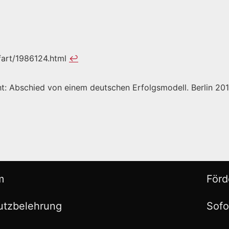
fart/1986124.html
↩︎
ht: Abschied von einem deutschen Erfolgsmodell. Berlin 201
m
Förd
utzbelehrung
Sofo