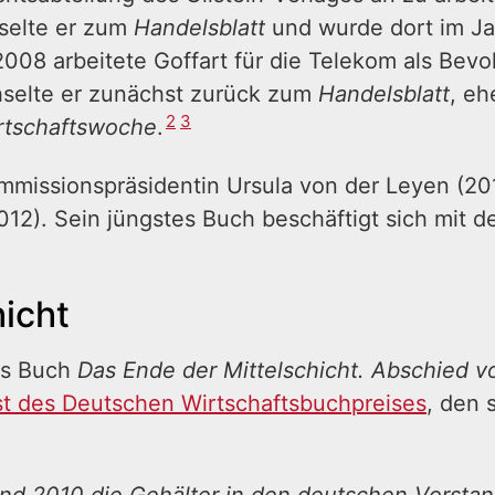
selte er zum
Handelsblatt
und wurde dort im Jah
08 arbeitete Goffart für die Telekom als Bevoll
selte er zunächst zurück zum
Handelsblatt
, eh
2
3
rtschaftswoche
.
ommissionspräsidentin Ursula von der Leyen (201
12). Sein jüngstes Buch beschäftigt sich mit 
hicht
as Buch
Das Ende der Mittelschicht. Abschied 
ist des Deutschen Wirtschaftsbuchpreises
, den 