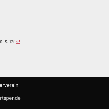
9, S. 17f
↩︎
erverein
rtspende