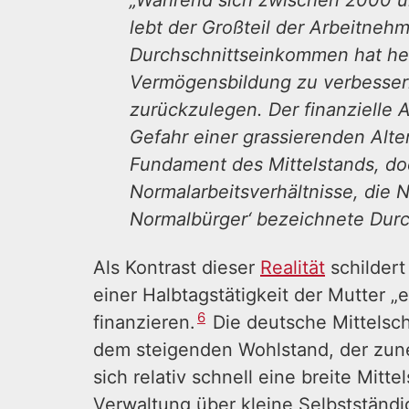
„Während sich zwischen 2000 un
lebt der Großteil der Arbeitne
Durchschnittseinkommen hat he
Vermögensbildung zu verbessern
zurückzulegen. Der finanzielle
Gefahr einer grassierenden Alter
Fundament des Mittelstands, do
Normalarbeitsverhältnisse, die N
Normalbürger‘ bezeichnete Dur
Als Kontrast dieser
Realität
schildert
einer Halbtagstätigkeit der Mutter 
6
finanzieren.
Die deutsche Mittelsch
dem steigenden Wohlstand, der zune
sich relativ schnell eine breite Mit
Verwaltung über kleine Selbstständ