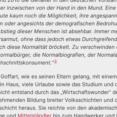
d 2010 die Gehälter in den deutschen Vorstan
hmer inzwischen von der Hand in den Mund. Ein
ute kaum noch die Möglichkeit, ihre angespan
 oder angesichts der demografischen Bedrohun
 Abstieg dieser Menschen ist absehbar. Immer
sarmut, ohne dass jedoch etwas Durchgreifendes 
ch diese Normalität bröckelt. Zu verschwinden 
ormalbürger, die Normalbiografien, der Normalar
5
chschnittskonsument.“
 Goffart, wie es seinen Eltern gelang, mit einem
„ein Haus, viele Urlaube sowie das Studium und 
icht entstand durch das „Wirtschaftswunder“ d
hmenden Bildung breiter Volksschichten und d
telschicht heraus. Sie reichte von den akademis
ige und
Mittelständler
bis zum Handwerker und 