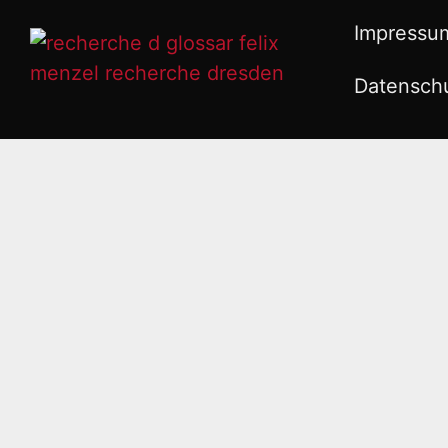
Impressu
Datensch