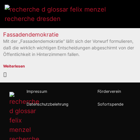
Fassadendemokratie
Mit der „Fassadendemokratie“ läßt sich der Vorwurf formulieren,
daß die wirklich wichtigen Entscheidungen abgeschirmt von der
Öffentlichkeit in Hinterzimmern fallen.
Weiterlesen
Impressum
Förderverein
Datenschutzbelehrung
Sofortspende