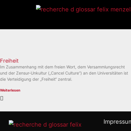
Freiheit
Im Zusammenhang mit dem freien Wort, dem Versammlungsrecht
und der Zensur-Unkultur („Cancel Culture“) an den Universitäten ist
die Verteidigung der „Freiheit“ zentral.
Weiterlesen
Impressu