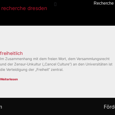
Recherche
freiheitlich
Im Zusammenhang mit dem freien Wort, dem Versammlungsrecht
und der Zensur-Unkultur („Cancel Culture“) an den Universitäten ist
die Verteidigung der „Freiheit“ zentral.
Weiterlesen
m
Förd