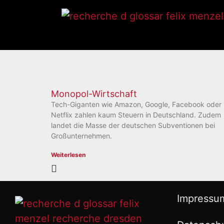
Monopol-Wirtschaft
Tech-Giganten wie Amazon, Google, Facebook oder
Netflix zahlen kaum Steuern in Deutschland. Zudem
landet die Masse der deutschen Subventionen bei
Großunternehmen.
Weiterlesen
Impressu