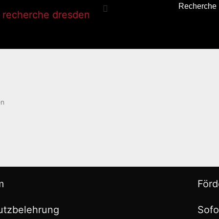
Recherche
en
m
Förd
utzbelehrung
Sofo