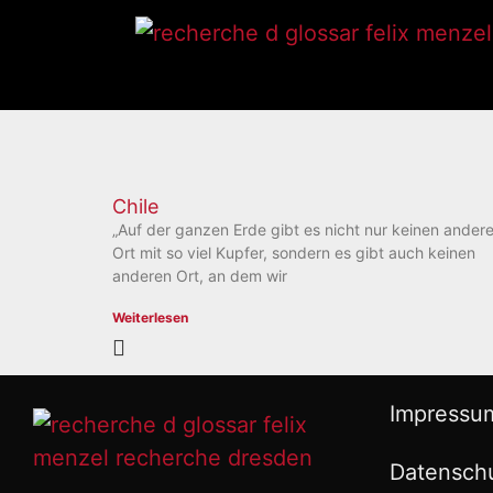
Chile
„Auf der ganzen Erde gibt es nicht nur keinen ander
Ort mit so viel Kupfer, sondern es gibt auch keinen
anderen Ort, an dem wir
Weiterlesen
Impressu
Datensch