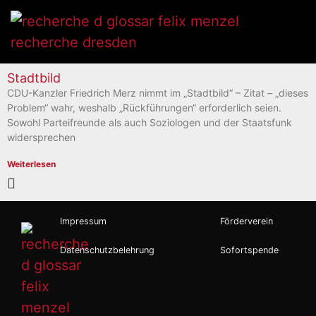
Stadtbild
CDU-Kanzler Friedrich Merz nimmt im „Stadtbild“ – Zitat – „dieses
Problem“ wahr, weshalb „Rückführungen“ erforderlich seien.
Sowohl Parteifreunde als auch Soziologen und der Staatsfunk
widersprechen
Weiterlesen
Impressum
Förderverein
Datenschutzbelehrung
Sofortspende