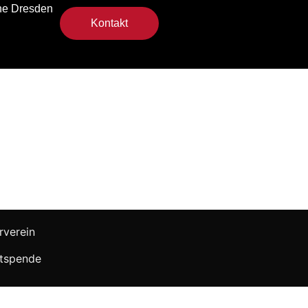
he Dresden
Kontakt
rverein
tspende