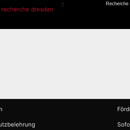
Recherche
m
Förd
utzbelehrung
Sofo