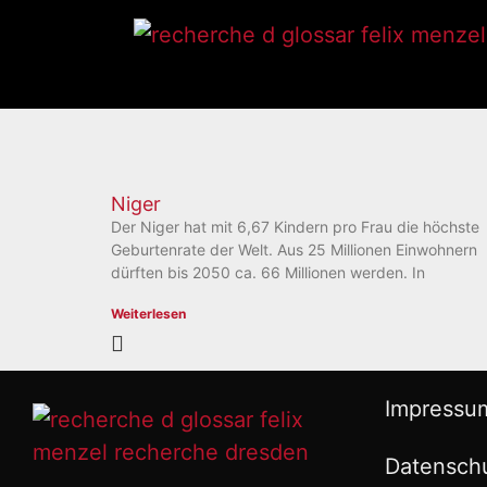
Niger
Der Niger hat mit 6,67 Kindern pro Frau die höchste
Geburtenrate der Welt. Aus 25 Millionen Einwohnern
dürften bis 2050 ca. 66 Millionen werden. In
Weiterlesen
Impressu
Datensch