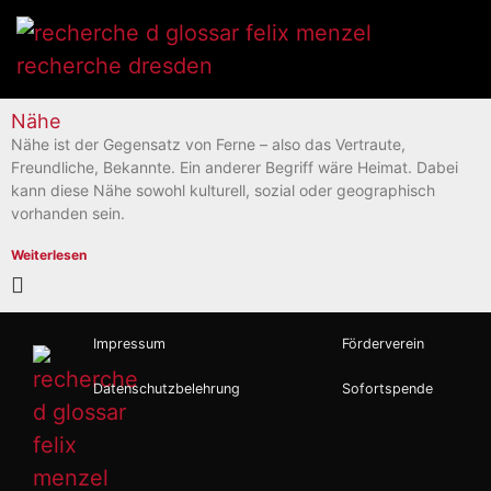
Nähe
Nähe ist der Gegensatz von Ferne – also das Vertraute,
Freundliche, Bekannte. Ein anderer Begriff wäre Heimat. Dabei
kann diese Nähe sowohl kulturell, sozial oder geographisch
vorhanden sein.
Weiterlesen
Impressum
Förderverein
Datenschutzbelehrung
Sofortspende