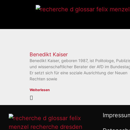
Benedikt Kaiser
Benedikt Kaiser, geboren 1987, ist Politologe, Publizi
und wissenschaftlicher Berater der AfD im Bundesta
Er setzt sich für eine soziale Ausrichtung der Neuen
Rechten sowie
Weiterlesen
Impressu