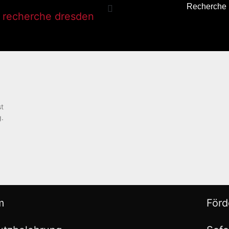
Recherche
st
g.
m
Förd