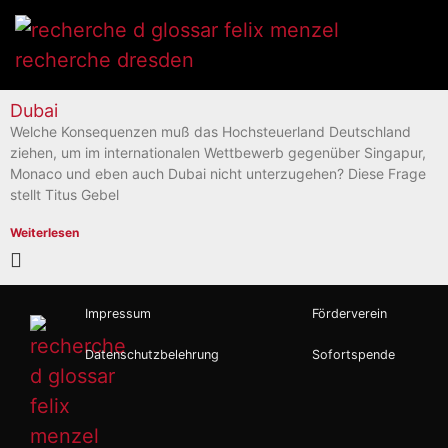
Dubai
Welche Konsequenzen muß das Hochsteuerland Deutschland
ziehen, um im internationalen Wettbewerb gegenüber Singapur,
Monaco und eben auch Dubai nicht unterzugehen? Diese Frage
stellt Titus Gebel
Weiterlesen
Impressum
Förderverein
Datenschutzbelehrung
Sofortspende