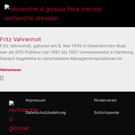
Fritz Vahrenholt
Fritz Vahrenholt, geboren am 8. Mai 1949 in Gelsenkirchen-Buer,
war als SPD-Politiker von 1991 bis 1997 Umweltsenator in Hamburg.
Danach begleitete er verschiedene Managementpositionen im
Weiterlesen
Impressum
Förderverein
Datenschutzbelehrung
Sofortspende