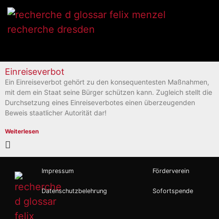
Einreiseverbot
Ein Einreiseverbot gehört zu den konsequentesten Maßnahmen,
mit dem ein Staat seine Bürger schützen kann. Zugleich stellt die
Durchsetzung eines Einreiseverbotes einen überzeugenden
Beweis staatlicher Autorität dar!
Weiterlesen
Impressum
Förderverein
Datenschutzbelehrung
Sofortspende