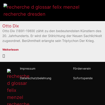
Otto Dix
Otto Dix (1891-1969) zählt zu den bedeutendsten Künstlern des
20. Jahrhunderts. Er wird der Stilrichtung der Neuen Sachlichkeit
zugeordnet. Berühmtheit erlangte sein Triptychon Der Krieg.
Weiterlesen
Impressum
Förderverein
Datenschutzbelehrung
Sofortspende