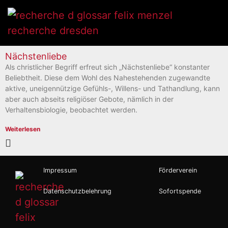
Nächstenliebe
Als christlicher Begriff erfreut sich „Nächstenliebe“ konstanter
Beliebtheit. Diese dem Wohl des Nahestehenden zugewandte
aktive, uneigennützige Gefühls-, Willens- und Tathandlung, kann
aber auch abseits religiöser Gebote, nämlich in der
Verhaltensbiologie, beobachtet werden.
Weiterlesen
Impressum
Förderverein
Datenschutzbelehrung
Sofortspende