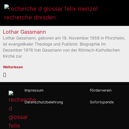
Lothar Gassmann
Lothar Gassmann, geboren am 19. November 1958 in Pforzheim,
ist evangelikaler Theologe und Publizist. Biographie Im
Dezember 1976 trat Gassmann von der Römisch-Katholischen
Kirche zur
Weiterlesen
Impressum
Förderverein
Datenschutzbelehrung
Sofortspende