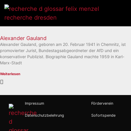
Alexander Gauland
Alexander Gauland, geboren am 20. Februar 1941 in Chemnitz, ist
promovierter Jurist, Bundestagsabgeordneter der AfD und ein
konservativer Publizist. Biographie Gauland machte 1959 in Karl-
Marx-Stadt
Weiterlesen
Impressum
Förderverein
Datenschutzbelehrung
Sofortspende