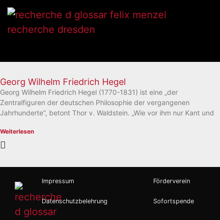
Georg Wilhelm Friedrich Hegel
Georg Wilhelm Friedrich Hegel (1770-1831) ist eine „der
Zentralfiguren der deutschen Philosophie der vergangenen
Jahrhunderte“, betont Thor v. Waldstein. „Wie vor ihm nur Kant und
Weiterlesen
Impressum
Förderverein
Datenschutzbelehrung
Sofortspende