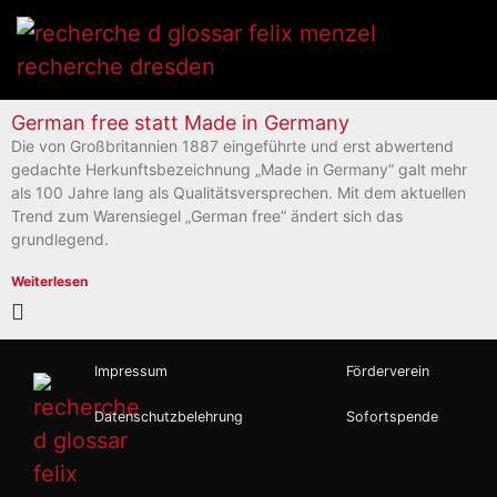
German free statt Made in Germany
Die von Großbritannien 1887 eingeführte und erst abwertend
gedachte Herkunftsbezeichnung „Made in Germany“ galt mehr
als 100 Jahre lang als Qualitätsversprechen. Mit dem aktuellen
Trend zum Warensiegel „German free“ ändert sich das
grundlegend.
Weiterlesen
Impressum
Förderverein
Datenschutzbelehrung
Sofortspende