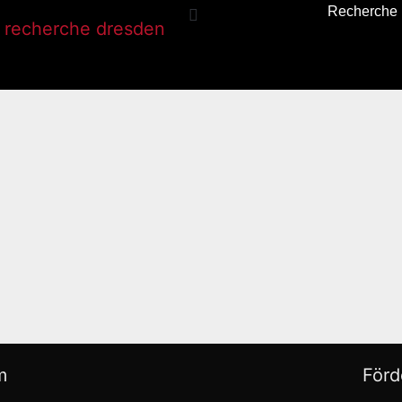
Recherche
)
m
Förd