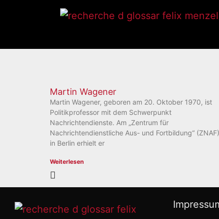
Martin Wagener
Martin Wagener, geboren am 20. Oktober 1970, ist
Politikprofessor mit dem Schwerpunkt
Nachrichtendienste. Am „Zentrum für
Nachrichtendienstliche Aus- und Fortbildung“ (ZNAF
in Berlin erhielt er
Weiterlesen
Impressu