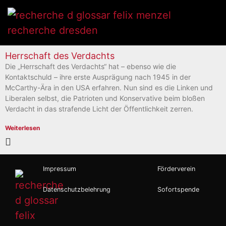
Herrschaft des Verdachts
Die „Herrschaft des Verdachts“ hat – ebenso wie die
Kontaktschuld – ihre erste Ausprägung nach 1945 in der
McCarthy-Ära in den USA erfahren. Nun sind es die Linken und
Liberalen selbst, die Patrioten und Konservative beim bloßen
Verdacht in das strafende Licht der Öffentlichkeit zerren.
Weiterlesen
Impressum
Förderverein
Datenschutzbelehrung
Sofortspende