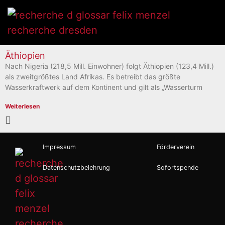
Äthiopien
Nach Nigeria (218,5 Mill. Einwohner) folgt Äthiopien (123,4 Mill.)
als zweitgrößtes Land Afrikas. Es betreibt das größte
Wasserkraftwerk auf dem Kontinent und gilt als „Wasserturm
Weiterlesen
Impressum
Förderverein
Datenschutzbelehrung
Sofortspende