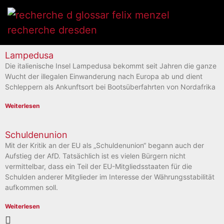
Lampedusa
Die italienische Insel Lampedusa bekommt seit Jahren die ganze
Wucht der illegalen Einwanderung nach Europa ab und dient
Schleppern als Ankunftsort bei Bootsüberfahrten von Nordafrika
Weiterlesen
Schuldenunion
Mit der Kritik an der EU als „Schuldenunion“ begann auch der
Aufstieg der AfD. Tatsächlich ist es vielen Bürgern nicht
vermittelbar, dass ein Teil der EU-Mitgliedsstaaten für die
Schulden anderer Mitglieder im Interesse der Währungsstabilität
aufkommen soll.
Weiterlesen