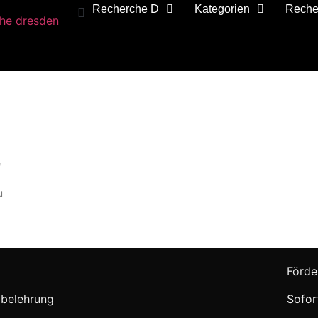
Recherche D
Kategorien
Reche
e
u
Förde
belehrung
Sofor