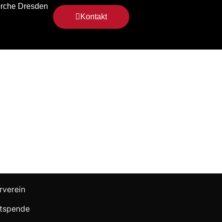
rche Dresden
Kontakt
rverein
tspende