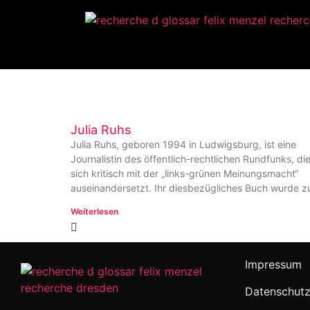
Julia Ruhs
Julia Ruhs, geboren 1994 in Ludwigsburg, ist eine
Journalistin des öffentlich-rechtlichen Rundfunks, di
sich kritisch mit der „links-grünen Meinungsmacht“
auseinandersetzt. Ihr diesbezügliches Buch wurde z
Weiterlesen
Impressum
Datenschutz