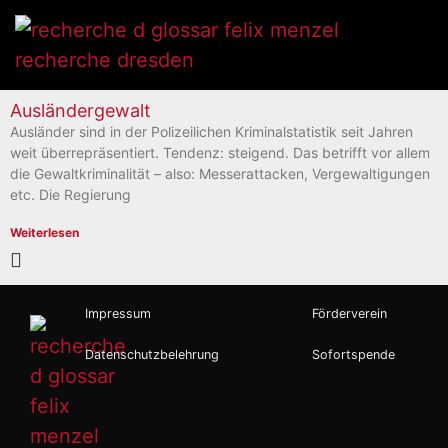
Ausländergewalt
Ausländer sind in der Polizeilichen Kriminalstatistik seit Jahren
weit überrepräsentiert. Tendenz: steigend. Das betrifft vor allem
die Gewaltkriminalität – also: Messerattacken, Vergewaltigungen
etc. Die Regierung
Weiterlesen
Impressum
Förderverein
Datenschutzbelehrung
Sofortspende