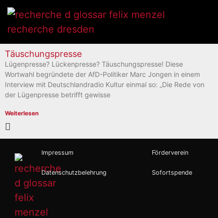
Täuschungspresse
Lügenpresse? Lückenpresse? Täuschungspresse! Diese
Wortwahl begründete der AfD-Politiker Marc Jongen in einem
Interview mit Deutschlandradio Kultur einmal so: „Die Rede von
der Lügenpresse betrifft gewisse
Weiterlesen
Impressum
Förderverein
Datenschutzbelehrung
Sofortspende