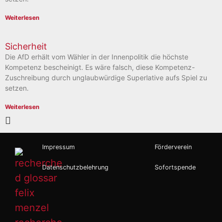
Weiterlesen
Sicherheit
Die AfD erhält vom Wähler in der Innenpolitik die höchste
Kompetenz bescheinigt. Es wäre falsch, diese Kompetenz-
Zuschreibung durch unglaubwürdige Superlative aufs Spiel zu
setzen.
Weiterlesen
Impressum
Förderverein
Datenschutzbelehrung
Sofortspende