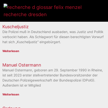
Kuscheljustiz
Die Polizei muß in Deutschland ausbaden, was Justiz und Politik
verbockt haben. Als Schlagwort für diesen berechtigten Vorwurf
hat sich „Kuscheljustiz“ eingebürgert.
Weiterlesen
Manuel Ostermann
Manuel Ostermann, geboren am 29. September 1990 in Rheine,
ist seit 2023 erster stellvertretender Bundesvorsitzender der
Deutschen Polizeigewerkschaft der Bundespolizei (DPolG).
Außerdem ist er Mitglied
Weiterlesen