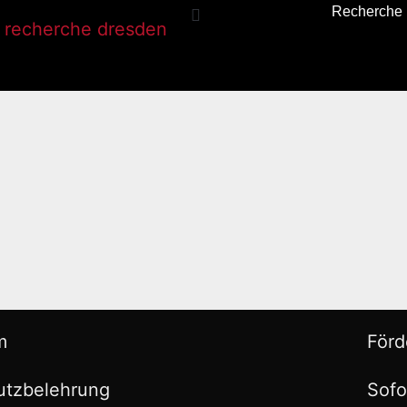
Recherche
m
Förd
utzbelehrung
Sofo