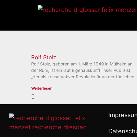
Rolf Stolz
Rolf Stolz, geboren am 1. März 1949 in Mülheim an
der Ruhr, ist ein laut Eigenauskunft linker Publizist,
„der als konservativer Revolutionär an der tödlichen
Weiterlesen
Impressu
Datensch