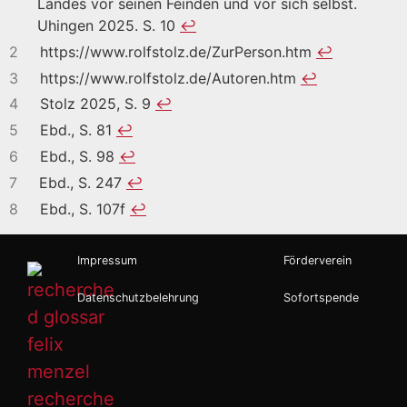
Landes vor seinen Feinden und vor sich selbst.
Uhingen 2025. S. 10
↩︎
2
https://www.rolfstolz.de/ZurPerson.htm
↩︎
3
https://www.rolfstolz.de/Autoren.htm
↩︎
4
Stolz 2025, S. 9
↩︎
5
Ebd., S. 81
↩︎
6
Ebd., S. 98
↩︎
7
Ebd., S. 247
↩︎
8
Ebd., S. 107f
↩︎
Impressum
Förderverein
Datenschutzbelehrung
Sofortspende