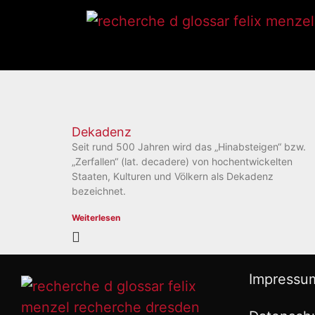
Dekadenz
Seit rund 500 Jahren wird das „Hinabsteigen“ bzw.
„Zerfallen“ (lat. decadere) von hochentwickelten
Staaten, Kulturen und Völkern als Dekadenz
bezeichnet.
Weiterlesen
Impressu