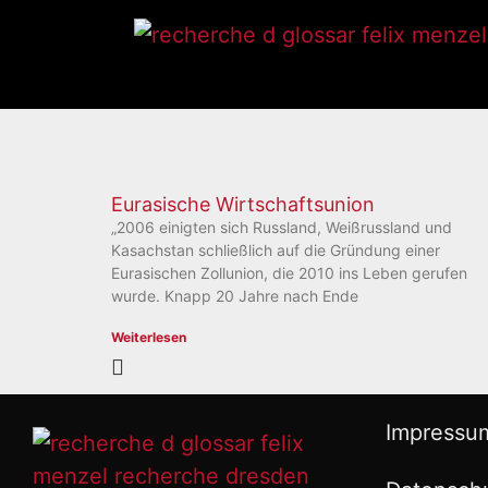
Eurasische Wirtschaftsunion
„2006 einigten sich Russland, Weißrussland und
Kasachstan schließlich auf die Gründung einer
Eurasischen Zollunion, die 2010 ins Leben gerufen
wurde. Knapp 20 Jahre nach Ende
Weiterlesen
Impressu