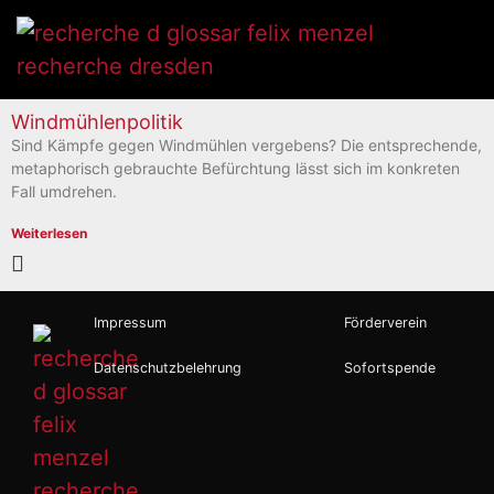
Windmühlenpolitik
Sind Kämpfe gegen Windmühlen vergebens? Die entsprechende,
metaphorisch gebrauchte Befürchtung lässt sich im konkreten
Fall umdrehen.
Weiterlesen
Impressum
Förderverein
Datenschutzbelehrung
Sofortspende