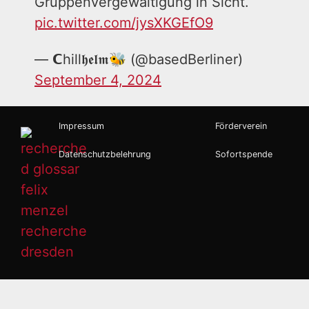
Gruppenvergewaltigung in Sicht.
pic.twitter.com/jysXKGEfO9
— 𝗖hill𝖍𝖊𝖑𝖒🐝 (@basedBerliner)
September 4, 2024
Impressum
Förderverein
Datenschutzbelehrung
Sofortspende