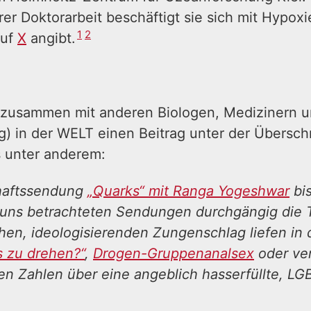
hrer Doktorarbeit beschäftigt sie sich mit Hypox
1
2
auf
X
angibt.
t zusammen mit anderen Biologen, Medizinern u
) in der WELT einen Beitrag unter der Überschr
es unter anderem:
haftssendung
„Quarks“ mit Ranga Yogeshwar
bis
 uns betrachteten Sendungen durchgängig die T
chen, ideologisierenden Zungenschlag liefen i
s zu drehen?“
,
Drogen-Gruppenanalsex
oder ve
en Zahlen über eine angeblich hasserfüllte, LG