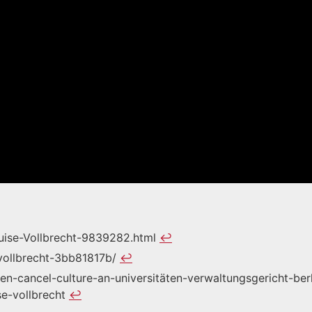
Luise-Vollbrecht-9839282.html
↩︎
-vollbrecht-3bb81817b/
↩︎
n-cancel-culture-an-universitäten-verwaltungsgericht-ber
se-vollbrecht
↩︎