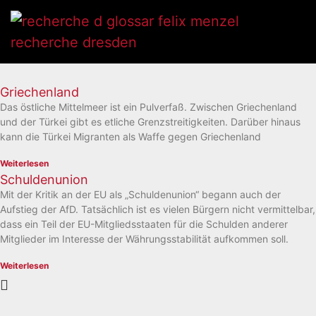
Griechenland
Das östliche Mittelmeer ist ein Pulverfaß. Zwischen Griechenland
und der Türkei gibt es etliche Grenzstreitigkeiten. Darüber hinaus
kann die Türkei Migranten als Waffe gegen Griechenland
Weiterlesen
Schuldenunion
Mit der Kritik an der EU als „Schuldenunion“ begann auch der
Aufstieg der AfD. Tatsächlich ist es vielen Bürgern nicht vermittelbar,
dass ein Teil der EU-Mitgliedsstaaten für die Schulden anderer
Mitglieder im Interesse der Währungsstabilität aufkommen soll.
Weiterlesen