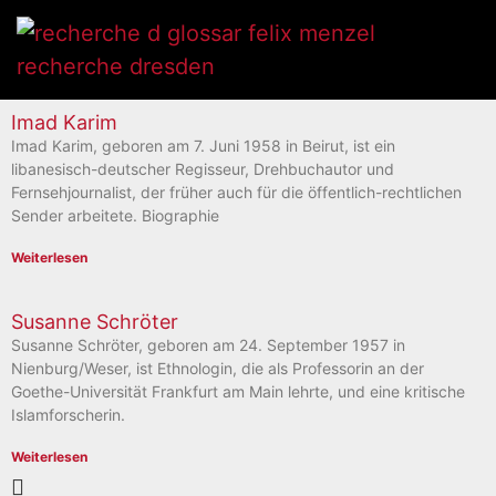
Imad Karim
Imad Karim, geboren am 7. Juni 1958 in Beirut, ist ein
libanesisch-deutscher Regisseur, Drehbuchautor und
Fernsehjournalist, der früher auch für die öffentlich-rechtlichen
Sender arbeitete. Biographie
Weiterlesen
Susanne Schröter
Susanne Schröter, geboren am 24. September 1957 in
Nienburg/Weser, ist Ethnologin, die als Professorin an der
Goethe-Universität Frankfurt am Main lehrte, und eine kritische
Islamforscherin.
Weiterlesen