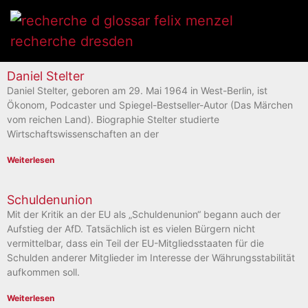
Daniel Stelter
Daniel Stelter, geboren am 29. Mai 1964 in West-Berlin, ist
Ökonom, Podcaster und Spiegel-Bestseller-Autor (Das Märchen
vom reichen Land). Biographie Stelter studierte
Wirtschaftswissenschaften an der
Weiterlesen
Schuldenunion
Mit der Kritik an der EU als „Schuldenunion“ begann auch der
Aufstieg der AfD. Tatsächlich ist es vielen Bürgern nicht
vermittelbar, dass ein Teil der EU-Mitgliedsstaaten für die
Schulden anderer Mitglieder im Interesse der Währungsstabilität
aufkommen soll.
Weiterlesen