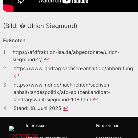
(Bild: © Ulrich Siegmund)
Fußnoten
1
https://afdfraktion-lsa.de/abgeordnete/ulrich-
siegmund-2/
↩︎
2
https://www.landtag.sachsen-anhalt.de/abberufung
↩︎
3
https://www.mdr.de/nachrichten/sachsen-
anhalt/landespolitik/afd-spitzenkandidat-
landtagswahl-siegmund-108.html
↩︎
4
Stand: 18. Juni 2025
↩︎
Impressum
Förderverein