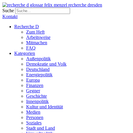
Zum
Inhalt
Suche
wechseln
Kontakt
Recherche D
Zum Heft
Arbeitsweise
Mitmachen
FAQ
Kategorien
Außenpolitik
Demokratie und Volk
Deutschland
Energiepolitik
Europa
Finanzen
Gegner
Geschichte
Innenpolitik
Kultur und Identität
Medien
Personen
Soziales
Stadt und Land