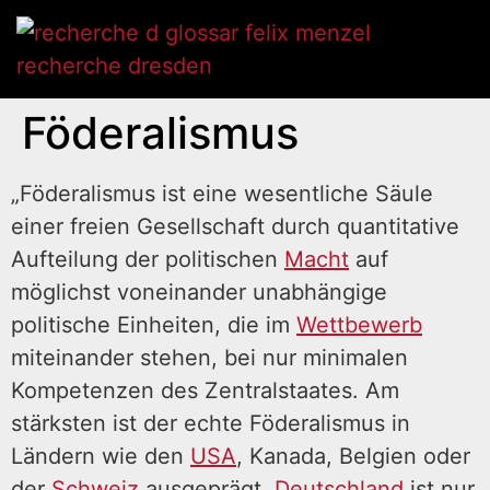
Föderalismus
„Föderalismus ist eine wesentliche Säule
einer freien Gesellschaft durch quantitative
Aufteilung der politischen
Macht
auf
möglichst voneinander unabhängige
politische Einheiten, die im
Wettbewerb
miteinander stehen, bei nur minimalen
Kompetenzen des Zentralstaates. Am
stärksten ist der echte Föderalismus in
Ländern wie den
USA
, Kanada, Belgien oder
der
Schweiz
ausgeprägt.
Deutschland
ist nur