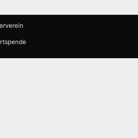
erverein
rtspende