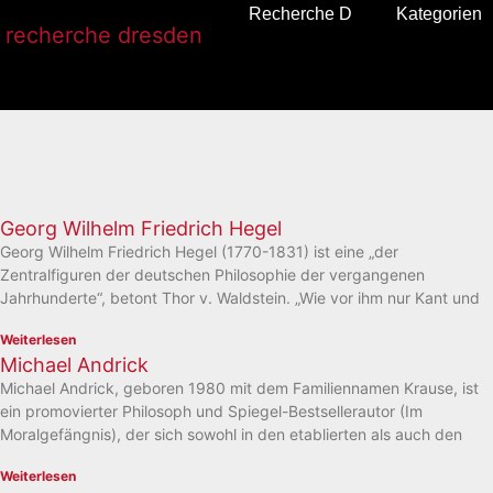
Recherche D
Kategorien
Georg Wilhelm Friedrich Hegel
Georg Wilhelm Friedrich Hegel (1770-1831) ist eine „der
Zentralfiguren der deutschen Philosophie der vergangenen
Jahrhunderte“, betont Thor v. Waldstein. „Wie vor ihm nur Kant und
Weiterlesen
Michael Andrick
Michael Andrick, geboren 1980 mit dem Familiennamen Krause, ist
ein promovierter Philosoph und Spiegel-Bestsellerautor (Im
Moralgefängnis), der sich sowohl in den etablierten als auch den
Weiterlesen