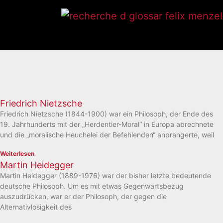
Friedrich Nietzsche
Friedrich Nietzsche (1844-1900) war ein Philosoph, der Ende des
19. Jahrhunderts mit der „Herdentier-Moral“ in Europa abrechnete
und die „moralische Heuchelei der Befehlenden“ anprangerte, weil
Weiterlesen
Martin Heidegger
Martin Heidegger (1889-1976) war der bisher letzte bedeutende
deutsche Philosoph. Um es mit etwas Gegenwartsbezug
auszudrücken, war er der Philosoph, der gegen die
Alternativlosigkeit des