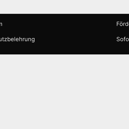
m
Förd
utzbelehrung
Sofo