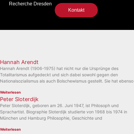
Recherche Dresden
Kontakt
Hannah Arendt
Hannah Arendt (1906-1975) hat nicht nur die Ursprünge des
Totalitarismus aufgedeckt und sich dabei sowohl gegen den
Nationalsozialismus als auch Bolschewismus gestellt. Sie hat ebenso
Weiterlesen
Peter Sloterdijk
Peter Sloterdijk, geboren am 26. Juni 1947, ist Philosoph und
Sprachartist. Biographie Sloterdijk studierte von 1968 bis 1974 in
München und Hamburg Philosophie, Geschichte und
Weiterlesen