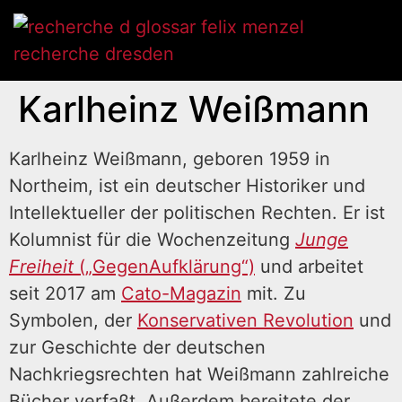
Karlheinz Weißmann
Karlheinz Weißmann, geboren 1959 in
Northeim, ist ein deutscher Historiker und
Intellektueller der politischen Rechten. Er ist
Kolumnist für die Wochenzeitung
Junge
Freiheit
(„GegenAufklärung“)
und arbeitet
seit 2017 am
Cato-Magazin
mit. Zu
Symbolen, der
Konservativen Revolution
und
zur Geschichte der deutschen
Nachkriegsrechten hat Weißmann zahlreiche
Bücher verfaßt. Außerdem bereitete der