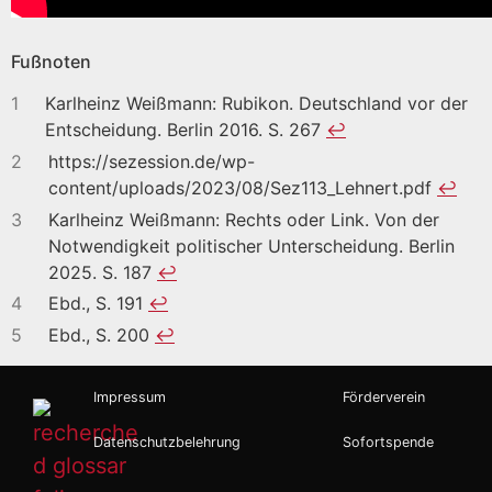
Fußnoten
1
Karlheinz Weißmann: Rubikon. Deutschland vor der
Entscheidung. Berlin 2016. S. 267
↩︎
2
https://sezession.de/wp-
content/uploads/2023/08/Sez113_Lehnert.pdf
↩︎
3
Karlheinz Weißmann: Rechts oder Link. Von der
Notwendigkeit politischer Unterscheidung. Berlin
2025. S. 187
↩︎
4
Ebd., S. 191
↩︎
5
Ebd., S. 200
↩︎
Impressum
Förderverein
Datenschutzbelehrung
Sofortspende